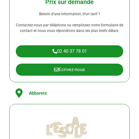
Prix sur demande
T
T
CO
CO
M
M
ME
ME
RCI
RCI
AL
AL
Besoin d’une information, d’un tarif ?
Contactez-nous par téléphone ou remplissez notre formulaire de
TE
TE
RR
RR
contact et nous vous répondrons dans les plus brefs délais.
AI
AI
NS
NS
PR
PR
ÊT
ÊT
S À
S À
BÂ
BÂ
02 40 37 78 01
TIR
TIR
Ecrivez-nous
Abbaretz