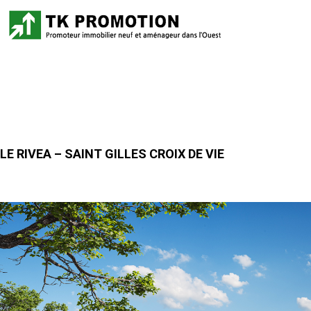
Aller
au
contenu
LE RIVEA – SAINT GILLES CROIX DE VIE
LE RIVEA
Une résidence intimiste, à taille humaine